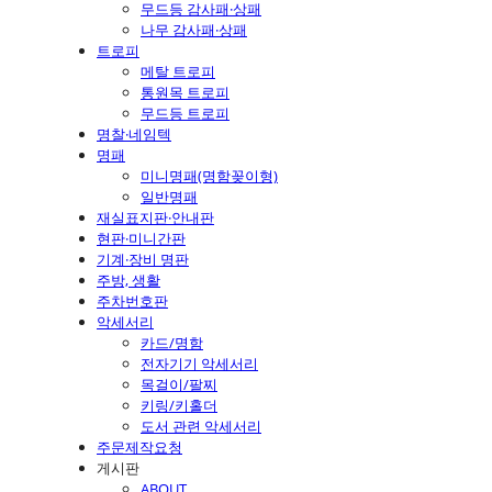
무드등 감사패·상패
나무 감사패·상패
트로피
메탈 트로피
통원목 트로피
무드등 트로피
명찰·네임텍
명패
미니명패(명함꽂이형)
일반명패
재실표지판·안내판
현판·미니간판
기계·장비 명판
주방, 생활
주차번호판
악세서리
카드/명함
전자기기 악세서리
목걸이/팔찌
키링/키홀더
도서 관련 악세서리
주문제작요청
게시판
ABOUT