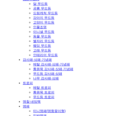
달 무드등
공룡 무드등
드림캐쳐 무드등
강아지 무드등
고양이 무드등
인물조명
이니셜 무드등
동물 무드등
별자리 무드등
웨딩 무드등
고래 무드등
인테리어 무드등
감사패·상패·기념패
메탈 감사패·상패·기념패
통원목 감사패·상패·기념패
무드등 감사패·상패
나무 감사패·상패
트로피
메탈 트로피
통원목 트로피
무드등 트로피
명찰·네임텍
명패
미니명패(명함꽂이형)
일반명패