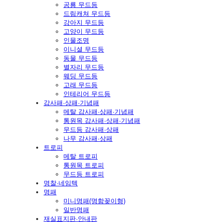
공룡 무드등
드림캐쳐 무드등
강아지 무드등
고양이 무드등
인물조명
이니셜 무드등
동물 무드등
별자리 무드등
웨딩 무드등
고래 무드등
인테리어 무드등
감사패·상패·기념패
메탈 감사패·상패·기념패
통원목 감사패·상패·기념패
무드등 감사패·상패
나무 감사패·상패
트로피
메탈 트로피
통원목 트로피
무드등 트로피
명찰·네임텍
명패
미니명패(명함꽂이형)
일반명패
재실표지판·안내판