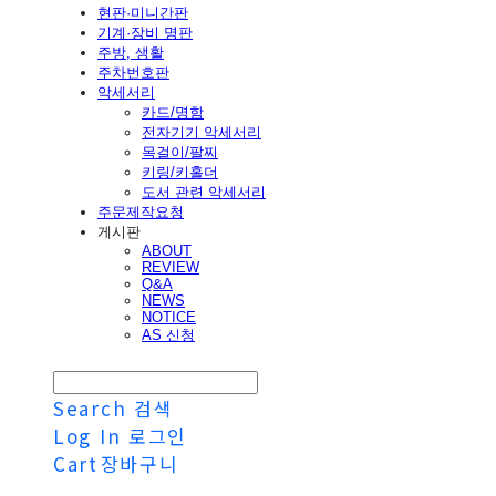
현판·미니간판
기계·장비 명판
주방, 생활
주차번호판
악세서리
카드/명함
전자기기 악세서리
목걸이/팔찌
키링/키홀더
도서 관련 악세서리
주문제작요청
게시판
ABOUT
REVIEW
Q&A
NEWS
NOTICE
AS 신청
Search
검색
Log In
로그인
Cart
장바구니