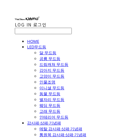
LOG IN
로그인
HOME
LED무드등
달 무드등
공룡 무드등
드림캐쳐 무드등
강아지 무드등
고양이 무드등
인물조명
이니셜 무드등
동물 무드등
별자리 무드등
웨딩 무드등
고래 무드등
인테리어 무드등
감사패·상패·기념패
메탈 감사패·상패·기념패
통원목 감사패·상패·기념패