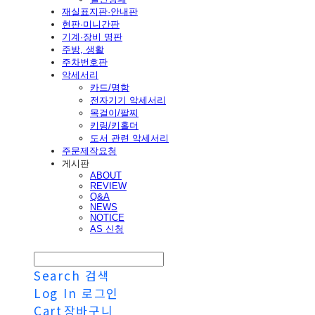
재실표지판·안내판
현판·미니간판
기계·장비 명판
주방, 생활
주차번호판
악세서리
카드/명함
전자기기 악세서리
목걸이/팔찌
키링/키홀더
도서 관련 악세서리
주문제작요청
게시판
ABOUT
REVIEW
Q&A
NEWS
NOTICE
AS 신청
Search
검색
Log In
로그인
Cart
장바구니