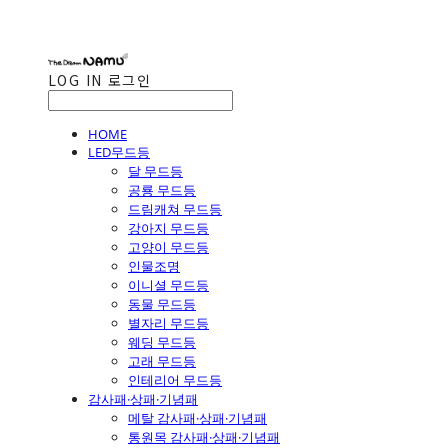
LOG IN
로그인
HOME
LED무드등
달 무드등
공룡 무드등
드림캐쳐 무드등
강아지 무드등
고양이 무드등
인물조명
이니셜 무드등
동물 무드등
별자리 무드등
웨딩 무드등
고래 무드등
인테리어 무드등
감사패·상패·기념패
메탈 감사패·상패·기념패
통원목 감사패·상패·기념패