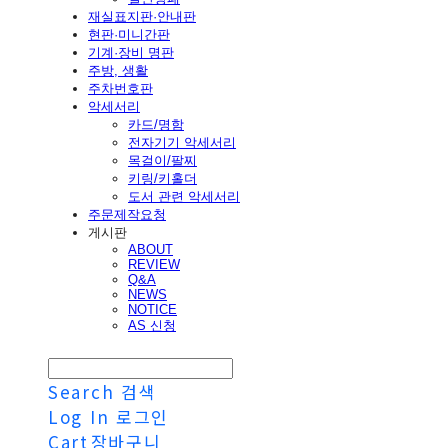
재실표지판·안내판
현판·미니간판
기계·장비 명판
주방, 생활
주차번호판
악세서리
카드/명함
전자기기 악세서리
목걸이/팔찌
키링/키홀더
도서 관련 악세서리
주문제작요청
게시판
ABOUT
REVIEW
Q&A
NEWS
NOTICE
AS 신청
Search
검색
Log In
로그인
Cart
장바구니