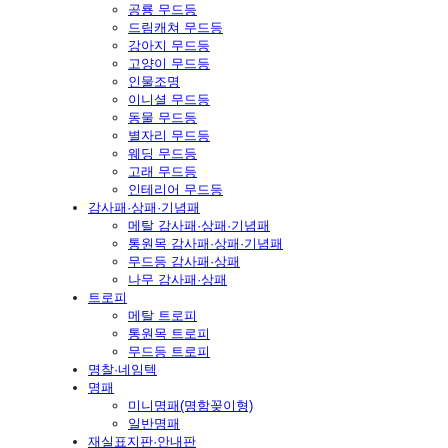
공룡 무드등
드림캐쳐 무드등
강아지 무드등
고양이 무드등
인물조명
이니셜 무드등
동물 무드등
별자리 무드등
웨딩 무드등
고래 무드등
인테리어 무드등
감사패·상패·기념패
메탈 감사패·상패·기념패
통원목 감사패·상패·기념패
무드등 감사패·상패
나무 감사패·상패
트로피
메탈 트로피
통원목 트로피
무드등 트로피
명찰·네임텍
명패
미니명패(명함꽂이형)
일반명패
재실표지판·안내판