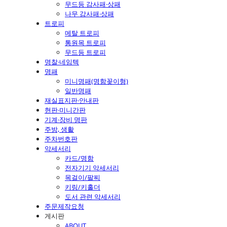
무드등 감사패·상패
나무 감사패·상패
트로피
메탈 트로피
통원목 트로피
무드등 트로피
명찰·네임텍
명패
미니명패(명함꽂이형)
일반명패
재실표지판·안내판
현판·미니간판
기계·장비 명판
주방, 생활
주차번호판
악세서리
카드/명함
전자기기 악세서리
목걸이/팔찌
키링/키홀더
도서 관련 악세서리
주문제작요청
게시판
ABOUT