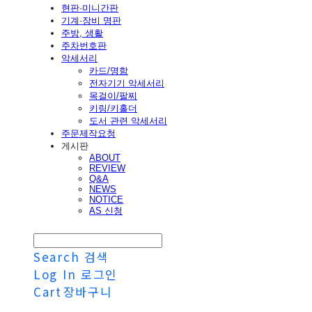
현판·미니간판
기계·장비 명판
주방, 생활
주차번호판
악세서리
카드/명함
전자기기 악세서리
목걸이/팔찌
키링/키홀더
도서 관련 악세서리
주문제작요청
게시판
ABOUT
REVIEW
Q&A
NEWS
NOTICE
AS 신청
Search
검색
Log In
로그인
Cart
장바구니