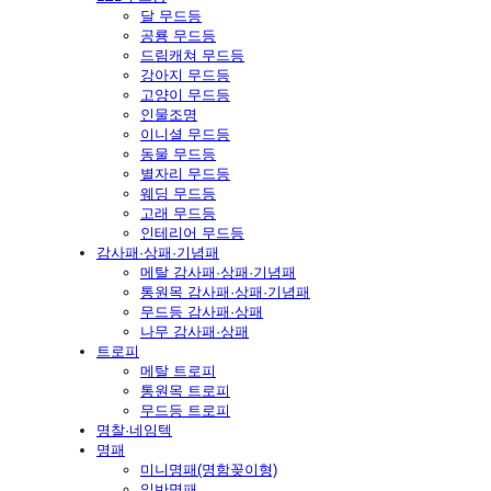
달 무드등
공룡 무드등
드림캐쳐 무드등
강아지 무드등
고양이 무드등
인물조명
이니셜 무드등
동물 무드등
별자리 무드등
웨딩 무드등
고래 무드등
인테리어 무드등
감사패·상패·기념패
메탈 감사패·상패·기념패
통원목 감사패·상패·기념패
무드등 감사패·상패
나무 감사패·상패
트로피
메탈 트로피
통원목 트로피
무드등 트로피
명찰·네임텍
명패
미니명패(명함꽂이형)
일반명패