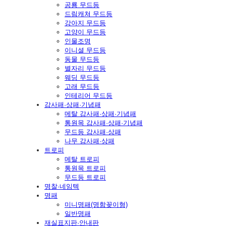
공룡 무드등
드림캐쳐 무드등
강아지 무드등
고양이 무드등
인물조명
이니셜 무드등
동물 무드등
별자리 무드등
웨딩 무드등
고래 무드등
인테리어 무드등
감사패·상패·기념패
메탈 감사패·상패·기념패
통원목 감사패·상패·기념패
무드등 감사패·상패
나무 감사패·상패
트로피
메탈 트로피
통원목 트로피
무드등 트로피
명찰·네임텍
명패
미니명패(명함꽂이형)
일반명패
재실표지판·안내판