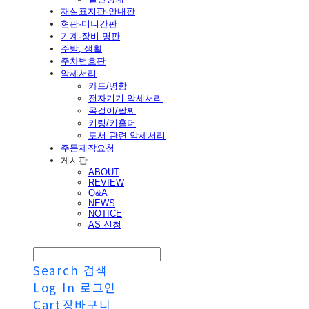
재실표지판·안내판
현판·미니간판
기계·장비 명판
주방, 생활
주차번호판
악세서리
카드/명함
전자기기 악세서리
목걸이/팔찌
키링/키홀더
도서 관련 악세서리
주문제작요청
게시판
ABOUT
REVIEW
Q&A
NEWS
NOTICE
AS 신청
Search
검색
Log In
로그인
Cart
장바구니