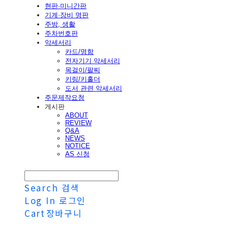
현판·미니간판
기계·장비 명판
주방, 생활
주차번호판
악세서리
카드/명함
전자기기 악세서리
목걸이/팔찌
키링/키홀더
도서 관련 악세서리
주문제작요청
게시판
ABOUT
REVIEW
Q&A
NEWS
NOTICE
AS 신청
Search
검색
Log In
로그인
Cart
장바구니