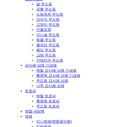
달 무드등
공룡 무드등
드림캐쳐 무드등
강아지 무드등
고양이 무드등
인물조명
이니셜 무드등
동물 무드등
별자리 무드등
웨딩 무드등
고래 무드등
인테리어 무드등
감사패·상패·기념패
메탈 감사패·상패·기념패
통원목 감사패·상패·기념패
무드등 감사패·상패
나무 감사패·상패
트로피
메탈 트로피
통원목 트로피
무드등 트로피
명찰·네임텍
명패
미니명패(명함꽂이형)
일반명패