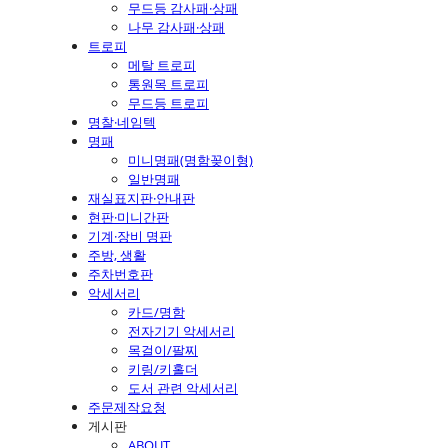
무드등 감사패·상패
나무 감사패·상패
트로피
메탈 트로피
통원목 트로피
무드등 트로피
명찰·네임텍
명패
미니명패(명함꽂이형)
일반명패
재실표지판·안내판
현판·미니간판
기계·장비 명판
주방, 생활
주차번호판
악세서리
카드/명함
전자기기 악세서리
목걸이/팔찌
키링/키홀더
도서 관련 악세서리
주문제작요청
게시판
ABOUT