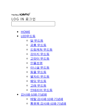
LOG IN
로그인
HOME
LED무드등
달 무드등
공룡 무드등
드림캐쳐 무드등
강아지 무드등
고양이 무드등
인물조명
이니셜 무드등
동물 무드등
별자리 무드등
웨딩 무드등
고래 무드등
인테리어 무드등
감사패·상패·기념패
메탈 감사패·상패·기념패
통원목 감사패·상패·기념패